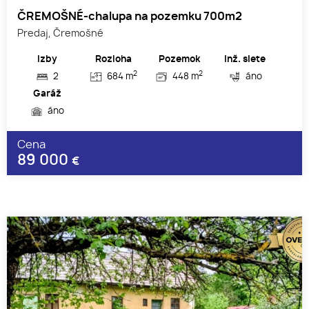
ČREMOŠNÉ-chalupa na pozemku 700m2
Predaj, Čremošné
Izby
Rozloha
Pozemok
Inž. siete
2
2
2
684 m
448 m
áno
Garáž
áno
Cena
89 000
€