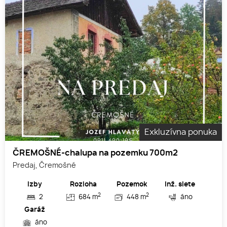
Exkluzívna ponuka
ČREMOŠNÉ-chalupa na pozemku 700m2
Predaj, Čremošné
Izby
Rozloha
Pozemok
Inž. siete
2
2
2
684 m
448 m
áno
Garáž
áno