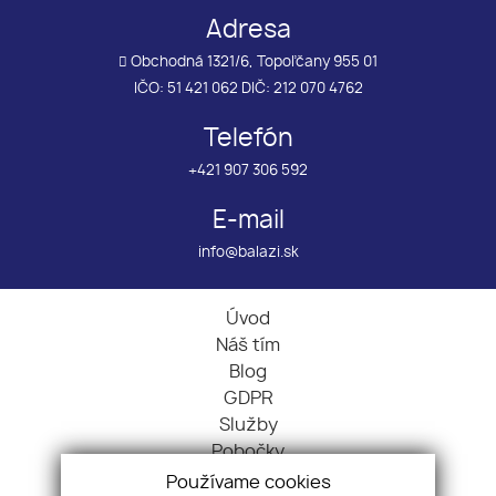
Adresa
Obchodná 1321/6, Topoľčany 955 01
IČO: 51 421 062 DIČ: 212 070 4762
Telefón
+421 907 306 592
E-mail
info@balazi.sk
Úvod
Náš tím
Blog
GDPR
Služby
Pobočky
Kontakt
Používame cookies