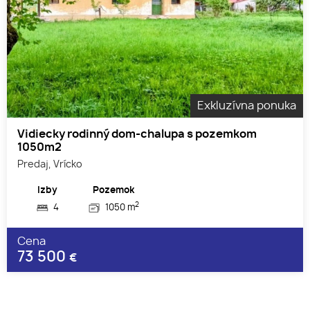
Exkluzívna ponuka
Vidiecky rodinný dom-chalupa s pozemkom
1050m2
Predaj, Vrícko
Izby
Pozemok
2
4
1050 m
Cena
73 500
€