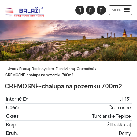
MENU
Úvod
/
Predaj, Rodinný dom, Žilinský kraj, Čremošné
/
ČREMOŠNÉ-chalupa na pozemku 700m2
ČREMOŠNÉ-chalupa na pozemku 700m2
Interné ID:
JH131
Obec:
Čremošné
Okres:
Turčianske Teplice
Kraj:
Žilinský kraj
Druh:
Domy