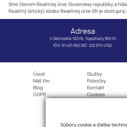
Sme členom Realitnej únie Slovenskej republiky a hlá
Realitný (etický) kódex Realitnej únie SR je dostupný
Adresa
Obchodná 1321/6, Topoľčany 955 01
IČO: 51 421 062 DIČ: 212 070 4762
Úvod
Služby
Náš tím
Pobočky
Blog
Kontakt
GDPR
Cookies
Súbory cookie a ďalšie techn