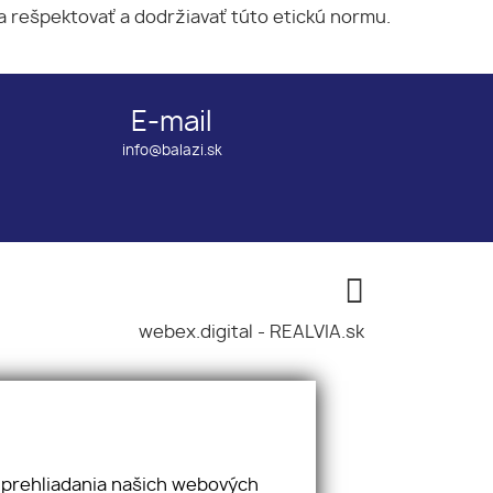
a rešpektovať a dodržiavať túto etickú normu.
E-mail
info@balazi.sk
webex.digital
-
REALVIA.sk
 prehliadania našich webových