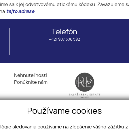
sime sa k jej odvetvovému etickému kódexu. Zaväzujeme s
 na
tejto adrese
.
Telefón
+421 907 306 592
Nehnuteľnosti
Ponúknite nám
Používame cookies
ológie sledovania používame na zlepšenie vášho zážitku z