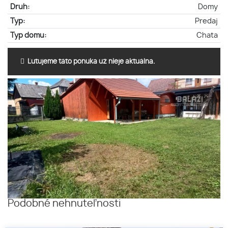
Druh:
Domy
Typ:
Predaj
Typ domu:
Chata
Ľutujeme táto ponuka už nieje aktuálna.
Podobné nehnuteľnosti