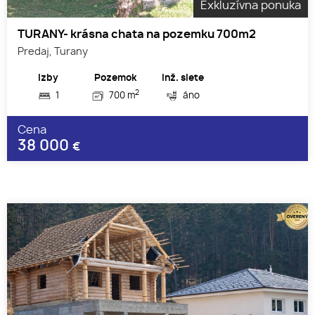
Exkluzívna ponuka
TURANY- krásna chata na pozemku 700m2
Predaj, Turany
Izby
Pozemok
Inž. siete
2
1
700 m
áno
Cena
38 000
€