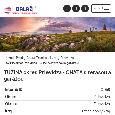
MENU
Úvod
/
Predaj, Chata, Trenčiansky kraj, Prievidza
/
TUŽINA okres Prievidza - CHATA s terasou a garážou
TUŽINA okres Prievidza - CHATA s terasou a
garážou
Interné ID:
JC058
Obec:
Prievidza
Okres:
Prievidza
Kraj:
Trenčiansky kraj