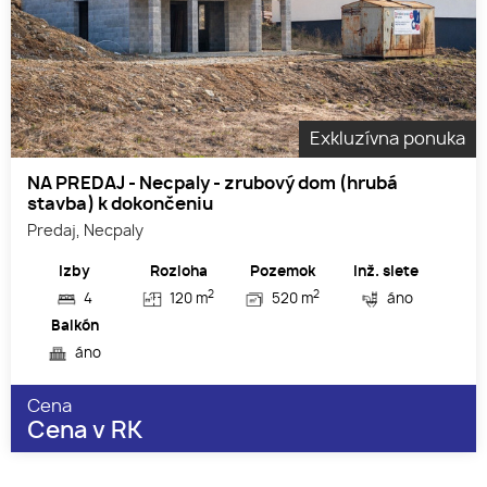
Exkluzívna ponuka
NA PREDAJ - Necpaly - zrubový dom (hrubá
stavba) k dokončeniu
Predaj, Necpaly
Izby
Rozloha
Pozemok
Inž. siete
2
2
4
120 m
520 m
áno
Balkón
áno
Cena
Cena v RK