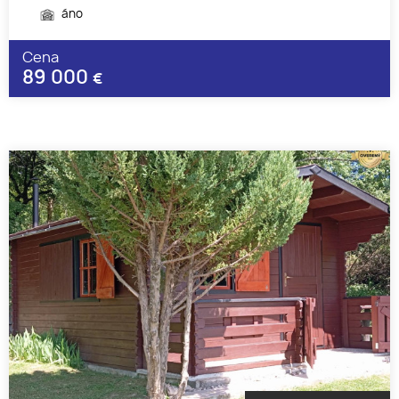
áno
Cena
89 000
€