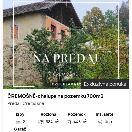
Exkluzívna ponuka
ČREMOŠNÉ-chalupa na pozemku 700m2
Predaj, Čremošné
Izby
Rozloha
Pozemok
Inž. siete
2
2
2
684 m
448 m
áno
Garáž