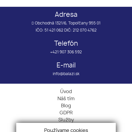
Adresa
Obchodná 1321/6, Topoľčany 955 01
IČO: 51 421 062 DIČ: 212 070 4762
Telefón
+421 907 306 592
E-mail
info@balazi.sk
Úvod
Náš tím
Blog
GDPR
Služby
Pobočky
Používame cookies