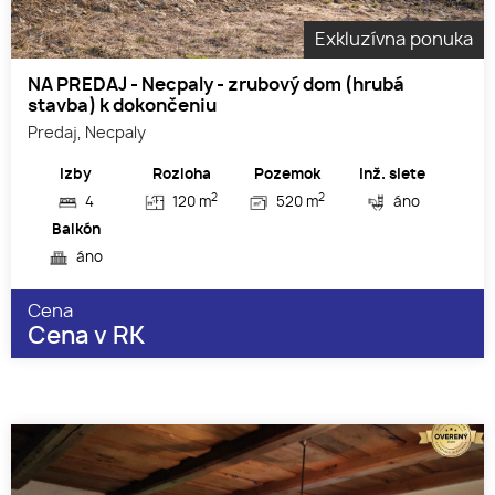
Exkluzívna ponuka
NA PREDAJ - Necpaly - zrubový dom (hrubá
stavba) k dokončeniu
Predaj, Necpaly
Izby
Rozloha
Pozemok
Inž. siete
2
2
4
120 m
520 m
áno
Balkón
áno
Cena
Cena v RK