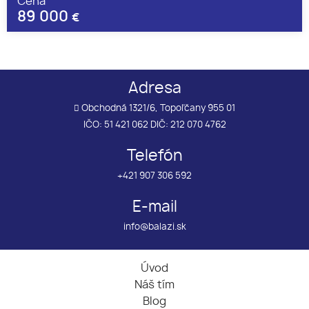
Cena
89 000
€
Adresa
Obchodná 1321/6, Topoľčany 955 01
IČO: 51 421 062 DIČ: 212 070 4762
Telefón
+421 907 306 592
E-mail
info@balazi.sk
Úvod
Náš tím
Blog