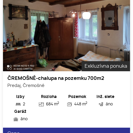
Exkluzívna ponuka
ČREMOŠNÉ-chalupa na pozemku 700m2
Predaj, Čremošné
Izby
Rozloha
Pozemok
Inž. siete
2
2
2
684 m
448 m
áno
Garáž
áno