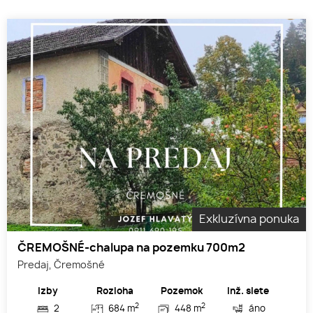
Exkluzívna ponuka
ČREMOŠNÉ-chalupa na pozemku 700m2
Predaj, Čremošné
Izby
Rozloha
Pozemok
Inž. siete
2
2
2
684 m
448 m
áno