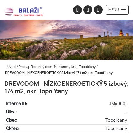
MENU
Úvod
/
Predaj, Rodinný dom, Nitriansky kraj, Topoľčany
/
DREVODOM - NÍZKOENERGETICKÝ 5 izbový, 174 m2, okr. Topoľčany
DREVODOM - NÍZKOENERGETICKÝ 5 izbový,
174 m2, okr. Topoľčany
Interné ID:
JMx0001
Ulica:
-
Obec:
Topoľčany
Okres:
Topoľčany