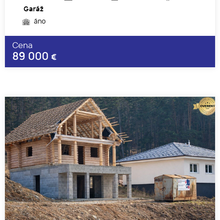
Garáž
áno
Cena
89 000
€