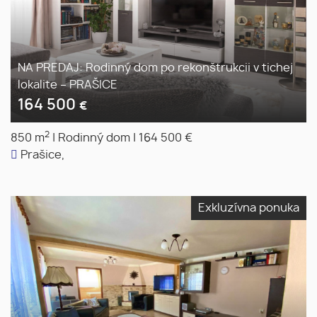
NA PREDAJ: Rodinný dom po rekonštrukcii v tichej
lokalite – PRAŠICE
164 500
€
2
850 m
|
Rodinný dom
|
164 500 €
Prašice,
Exkluzívna ponuka