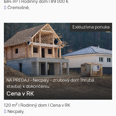
2
684 m
|
Rodinný dom
|
89 000 €
Čremošné,
Exkluzívna ponuka
NA PREDAJ - Necpaly - zrubový dom (hrubá
stavba) k dokončeniu
Cena v RK
2
120 m
|
Rodinný dom
|
Cena v RK
Necpaly,