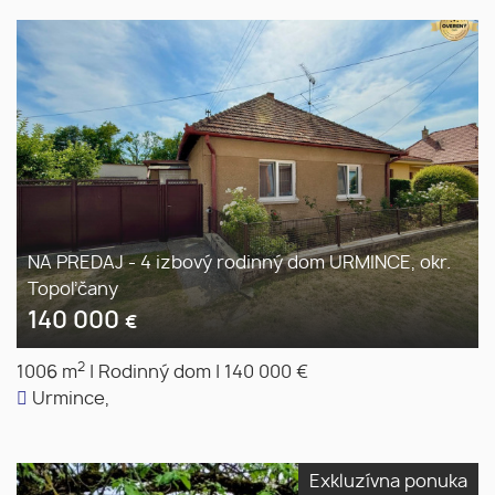
NA PREDAJ - 4 izbový rodinný dom URMINCE, okr.
Topoľčany
140 000
€
2
1006 m
|
Rodinný dom
|
140 000 €
Urmince,
Exkluzívna ponuka