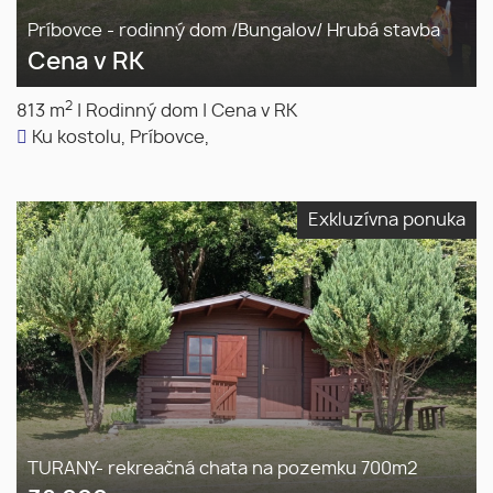
Príbovce - rodinný dom /Bungalov/ Hrubá stavba
Cena v RK
2
813 m
|
Rodinný dom
|
Cena v RK
Ku kostolu, Príbovce,
Exkluzívna ponuka
TURANY- rekreačná chata na pozemku 700m2