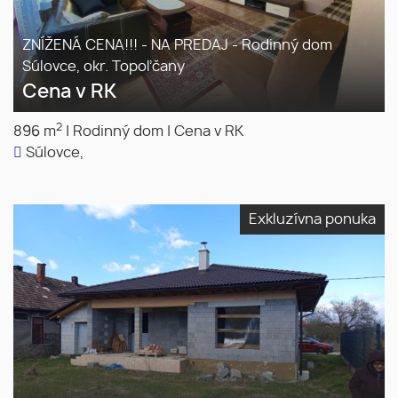
ZNÍŽENÁ CENA!!! - NA PREDAJ - Rodinný dom
Súlovce, okr. Topoľčany
Cena v RK
2
896 m
|
Rodinný dom
|
Cena v RK
Súlovce,
Exkluzívna ponuka