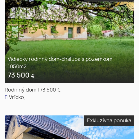
Vidiecky rodinný dom-chalupa s pozemkom
1050m2
73 500
€
Rodinný dom
|
73 500 €
Vrícko,
Exkluzívna ponuka