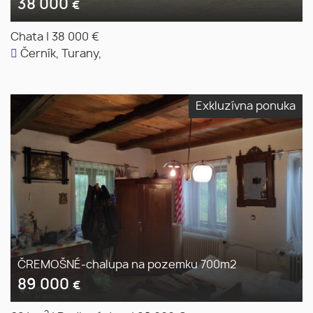
38 000
€
Chata
|
38 000 €
Černík, Turany,
Exkluzívna ponuka
ČREMOŠNÉ-chalupa na pozemku 700m2
89 000
€