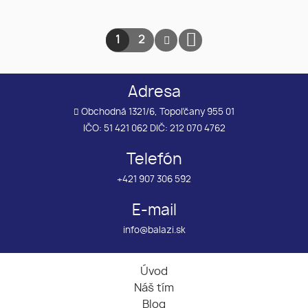
1
2
Adresa
Obchodná 1321/6, Topoľčany 955 01
IČO: 51 421 062 DIČ: 212 070 4762
Telefón
+421 907 306 592
E-mail
info@balazi.sk
Úvod
Náš tím
Blog